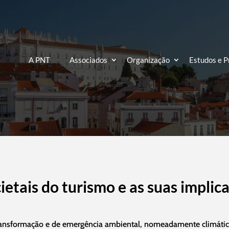
A PNT
Associados
Organização
Estudos e P
ietais do turismo e as suas implic
nsformação e de emergência ambiental, nomeadamente climática. O